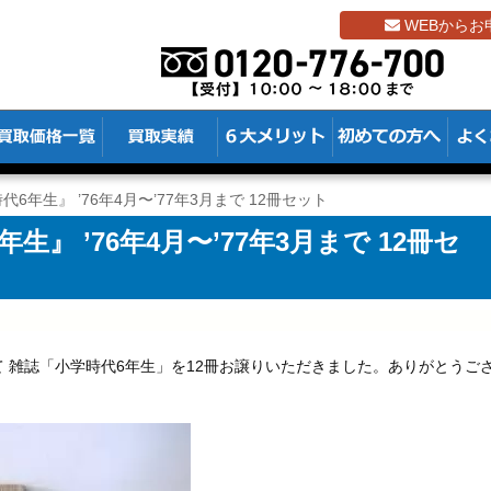
WEBからお
6年生』 ’76年4月〜’77年3月まで 12冊セット
』 ’76年4月〜’77年3月まで 12冊セ
 雑誌「小学時代6年生」を12冊お譲りいただきました。ありがとうご