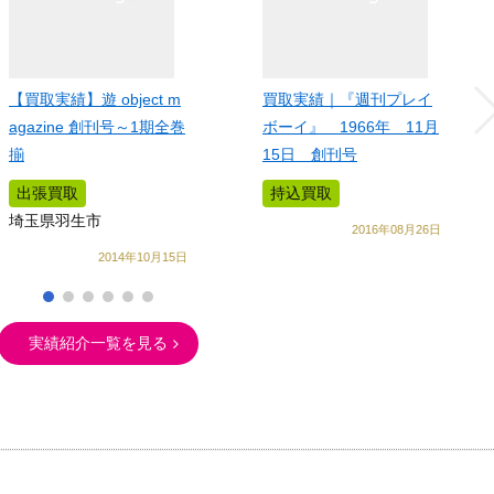
【買取実績】遊 object m
買取実績｜『週刊プレイ
agazine 創刊号～1期全巻
ボーイ』 1966年 11月
揃
15日 創刊号
出張買取
持込買取
埼玉県羽生市
2016年08月26日
2014年10月15日
実績紹介一覧を見る