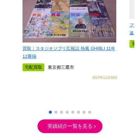
フィ
遠き
宅
買取｜スタジオジブリ広報誌 熱風 GHIBLI 11年
12冊揃
宅配買取
東京都三鷹市
2017年11月30日
実績紹介一覧を見る