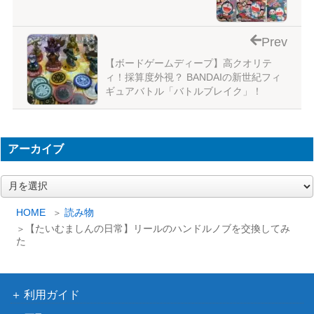
Prev
【ボードゲームディープ】高クオリテ
ィ！採算度外視？ BANDAIの新世紀フィ
ギュアバトル「バトルブレイク」！
アーカイブ
ア
ー
カ
HOME
読み物
イ
【たいむましんの日常】リールのハンドルノブを交換してみ
ブ
た
利用ガイド