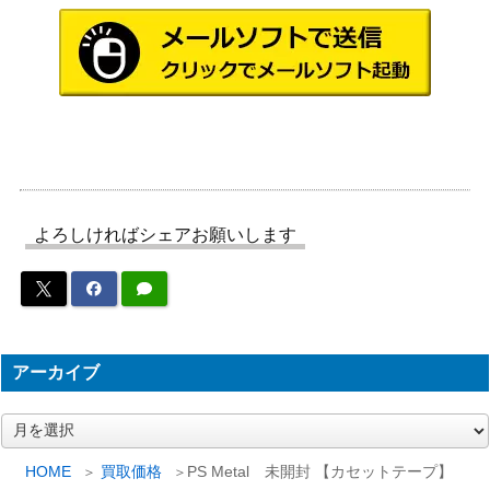
WM-FX808 【カセット・ウォークマ
3,000
SONY
ン】
オングローム Metal RT-MX46DU 未
3,000
National
開封 【カセットテープ】
WM-FX833 【カセット・ウォークマ
4,000
SONY
ン】
8,000
WM-EX20 【カセット・ウォークマン】
SONY
よろしければシェアお願いします
3,000
TC-2850SD 【カセット・デンスケ】
SONY
15,000
WM-DC2 【カセット・ウォークマン】
SONY
アーカイブ
WM-EX１ 【カセット・ウォークマ
5,000
SONY
ン】
ア
Metal MA-R90 未開封 【カセットテー
2,000
ー
TDK
プ】
カ
HOME
買取価格
PS Metal 未開封 【カセットテープ】
イ