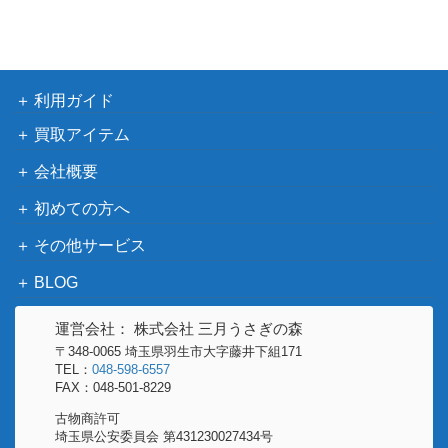
WM-EX677 【カセット・ウォークマ
3,000
SONY
ブ
ン】
WM-F701C 【カセット・ウォークマ
5,000
SONY
ン】
利用ガイド
JZ Metal 未開封 【カセットテープ】
AXIA
100
買取アイテム
WM-W800 ダブルカセットウォークマ
10,000
SONY
会社概要
ン 【カセット・ウォークマン】
WM-2 (WALKMAN II) 【カセット・ウォ
13,000
初めての方へ
SONY
ークマン】
その他サービス
メタルマスター Metal Master 未開封
1,000
SONY
【カセットテープ】
BLOG
WM-EX110 【カセット・ウォークマ
2,500
SONY
運営会社： 株式会社 三月うさぎの森
ン】
〒348-0065 埼玉県羽生市大字藤井下組171
15,000
TEL：
048-598-6557
TC-D5M 【カセット・デンスケ】
SONY
FAX：048-501-8229
古物商許可
15,000
WM-504 【カセット・ウォークマン】
SONY
埼玉県公安委員会 第431230027434号