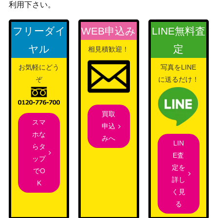
利用下さい。
フリーダイ
WEB申込み
LINE無料査
ヤル
定
相見積歓迎！
お気軽にどう
写真をLINE
ぞ
に送るだけ！
買取
スマ
申込
ホな
みへ
LIN
らタ
E査
ップ
定を
でO
詳し
K
く見
る