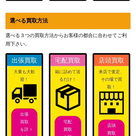
選べる買取方法
選べる３つの買取方法からお客様の都合に合わせてご利
用下さい。
出張買取
宅配買取
店頭買取
大量も大歓
箱に詰めて送
来店で査定、
迎！
るだけ！
その場で買
取！
出張
宅配
買取
店頭
買取
を詳
買取