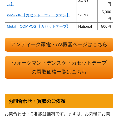
SONY
ン】
5,000
WM-506 【カセット・ウォークマン】
SONY
Metal COMPOS 【カセットテープ】
National
500
4,000
WM-7 【カセット・ウォークマン】
SONY
アンティーク家電・AV機器ページはこちら
Metallic 未開封 【カセットテープ】
SONY
300
10,000
WM-R2 【カセット・ウォークマン】
SONY
ウォークマン・デンスケ・カセットテープ
の買取価格一覧はこちら
WM-FX822 【カセット・ウォークマ
2,000
SONY
ン】
Metal UD 10本入り（1ケース） 未開封
1,500
Maxell
【カセットテープ】
8,000
お問合わせ・買取のご依頼
WM-702 【カセット・ウォークマン】
SONY
お問合わせ・ご相談は無料です。まずは、お気軽にお問
Metal-ES60 未開封 【カセットテー
SONY
300