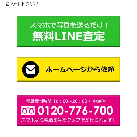
合わせ下さい！
プ】
Metal-ES 未開封 【カセットテープ】
SONY
300
20,000
WM-D6C 【カセット・ウォークマン】
SONY
Metal-S90 未開封 【カセットテープ】
SONY
300
SUPER METAL MASTER 未開封 【カ
4,000
SONY
セットテープ】
Metal Vertex 未開封 【カセットテー
2,500
Maxell
プ】
5,000
WM-FX1 【カセット・ウォークマン】
SONY
6,000
TCM-5000EV 【カセット・デンスケ】
SONY
PS Metal 未開封 【カセットテープ】
AXIA
100
Metal-XR46 未開封 【カセットテー
SONY
100
プ】