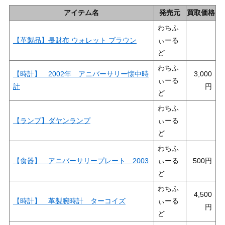
アイテム名
発売元
買取価格
わちふ
【革製品】長財布 ウォレット ブラウン
ぃーる
ど
わちふ
【時計】 2002年 アニバーサリー懐中時
3,000
ぃーる
計
ど
わちふ
【ランプ】ダヤンランプ
ぃーる
ど
わちふ
【食器】 アニバーサリープレート 2003
ぃーる
500
ど
わちふ
4,500
【時計】 革製腕時計 ターコイズ
ぃーる
ど