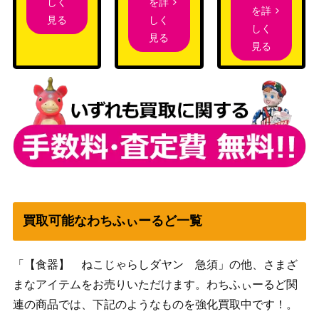
を詳
しく
を詳
しく
見る
しく
見る
見る
買取可能なわちふぃーるど一覧
「【食器】 ねこじゃらしダヤン 急須」の他、さまざ
まなアイテムをお売りいただけます。わちふぃーるど関
連の商品では、下記のようなものを強化買取中です！。