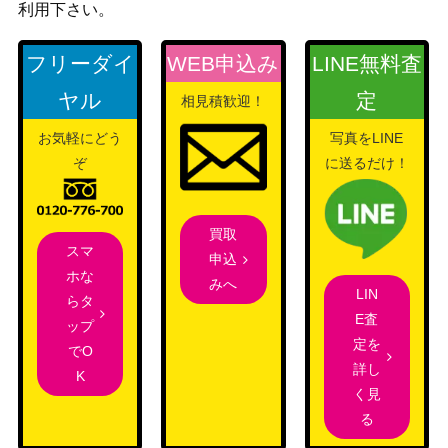
利用下さい。
フリーダイ
WEB申込み
LINE無料査
ヤル
定
相見積歓迎！
お気軽にどう
写真をLINE
ぞ
に送るだけ！
買取
スマ
申込
ホな
みへ
LIN
らタ
E査
ップ
定を
でO
詳し
K
く見
る