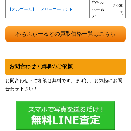
わちふ
7,000
【オルゴール】 メリーゴーランド
ぃーる
ど
わちふ
2,000
【オルゴール】 マーシィ 耳洗い
ぃーる
わちふぃーるどの買取価格一覧はこちら
ど
わちふ
【ブックカバー】DPA限定ご当地ダヤン ノ
ぃーる
ートブックカバー
ど
お問合わせ・買取のご依頼
わちふ
【スノードーム】スノードーム2006
ぃーる
お問合わせ・ご相談は無料です。まずは、お気軽にお問
ど
合わせ下さい！
わちふ
【革製品】 革長財布「ベリーベリーサン
3,000
ぃーる
クス」
ど
わちふ
【切手】ダヤンのフレーム切手 Vol.10「フ
ぃーる
ェアリーダヤン」