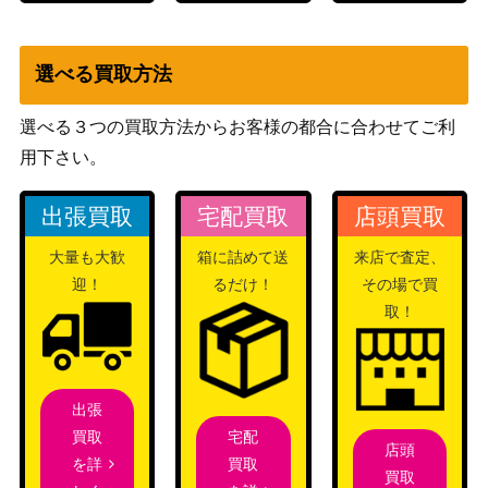
選べる買取方法
選べる３つの買取方法からお客様の都合に合わせてご利
用下さい。
出張買取
宅配買取
店頭買取
大量も大歓
箱に詰めて送
来店で査定、
迎！
るだけ！
その場で買
取！
出張
宅配
買取
店頭
買取
を詳
買取