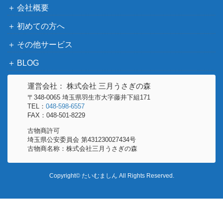
会社概要
わちふ
【オルゴール】 マーシィ 花のワルツ
ぃーる
600
初めての方へ
ど
その他サービス
わちふ
【ライト・電化製品】 ダヤンランプ ラ
6,000
BLOG
ぃーる
ンタン
ど
運営会社： 株式会社 三月うさぎの森
わちふ
〒348-0065 埼玉県羽生市大字藤井下組171
【食器】 20thスプーン＆フォークセット
ぃーる
700
TEL：
048-598-6557
ど
FAX：048-501-8229
わちふ
古物商許可
1,500
埼玉県公安委員会 第431230027434号
【オルゴール】 バイオリン 茶
ぃーる
古物商名称：株式会社三月うさぎの森
ど
わちふ
Copyright© たいむましん All Rights Reserved.
【革製品】 革キーホルダー 「フェアリ
1,000
ぃーる
ー」
ど
わちふ
【リュック】ダヤンズトラベルリュック
ぃーる