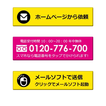
ど
わちふ
【革製品】 30thトランク Ｓサイズ（18
12,000
ぃーる
5×265×120mm）
ど
わちふ
【版画】 銅版画 限定50 「ダヤンとハ
8,000
ぃーる
ロウィーンの戦い」
ど
わちふ
【アートタイル】ものタイル アートタイル
ぃーる
「お母さんのいるところ」
ど
わちふ
【オルゴール】 オルゴールBOX 月に聞
ぃーる
700
かせる音楽会(曲：ムーンライト)
ど
わちふ
【食器】 ヨールカパーティー 小皿
ぃーる
300
ど
わちふ