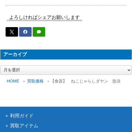
【オルゴール】 オルゴールBOX 星に願
ぃーる
700
いを
ど
よろしければシェアお願いします
わちふ
【革製品】ミニポーチ「パーティの準備」
ぃーる
ど
わちふ
5,000
【革製品】 革長財布「 フランスパン 」
ぃーる
アーカイブ
ど
ア
わちふ
ー
【ランプ】BABY’04 ランプ
ぃーる
カ
HOME
買取価格
【食器】 ねこじゃらしダヤン 急須
ど
イ
ブ
わちふ
【食器】 ゆめみダヤン 急須
ぃーる
800
ど
わちふ
利用ガイド
【食器】 アニバーサリープレート 1999
ぃーる
500
買取アイテム
ど