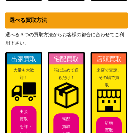
選べる買取方法
選べる３つの買取方法からお客様の都合に合わせてご利
用下さい。
出張買取
宅配買取
店頭買取
大量も大歓
箱に詰めて送
来店で査定、
迎！
るだけ！
その場で買
取！
出張
宅配
買取
店頭
買取
を詳
買取