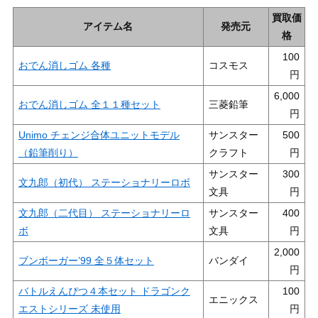
買取価
アイテム名
発売元
格
100
おでん消しゴム 各種
コスモス
6,000
おでん消しゴム 全１１種セット
三菱鉛筆
Unimo チェンジ合体ユニットモデル
サンスター
500
（鉛筆削り）
クラフト
サンスター
300
文九郎（初代） ステーショナリーロボ
文具
文九郎（二代目） ステーショナリーロ
サンスター
400
ボ
文具
2,000
ブンボーガー’99 全５体セット
バンダイ
バトルえんぴつ４本セット ドラゴンク
100
エニックス
エストシリーズ 未使用