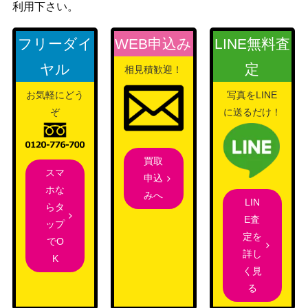
利用下さい。
フリーダイ
WEB申込み
LINE無料査
ヤル
定
相見積歓迎！
お気軽にどう
写真をLINE
ぞ
に送るだけ！
買取
スマ
申込
ホな
みへ
LIN
らタ
E査
ップ
定を
でO
詳し
K
く見
る