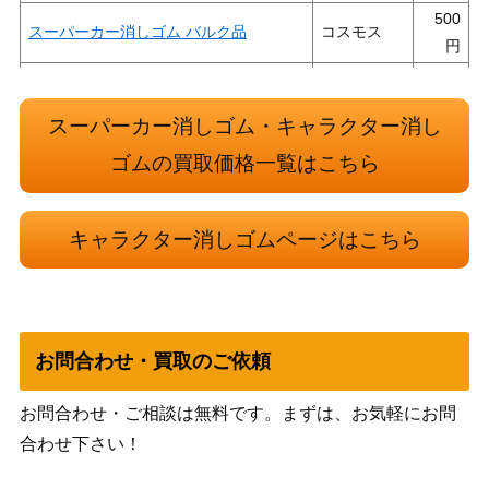
500
スーパーカー消しゴム バルク品
コスモス
500
TEAM-DEMI ミニ文房具セット ピンク
PLUS
スーパーカー消しゴム・キャラクター消し
サンスター
200
テレＱ ステーショナリーロボ
ゴムの買取価格一覧はこちら
文具
サンスター
200
お糸ちゃん ステーショナリーロボ
文具
キャラクター消しゴムページはこちら
500
覆面のりダ！ 各色セット
三菱鉛筆
ポケットザウルス 恐竜型キャラクター
100
バンダイ
文具（旧シリーズ） 各種
お問合わせ・買取のご依頼
サンスター
200
救太郎 ステーショナリーロボ
文具
お問合わせ・ご相談は無料です。まずは、お気軽にお問
合わせ下さい！