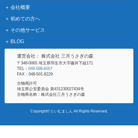
人形劇 三国志全集 DVD 全17巻セット NH
8,000
会社概要
ズ・ビデ
K
オ
初めての方へ
CCP マスキュラーコレクションVol.EX キ
3,000
その他サービス
ン肉マン ソルジャー 業火のクソ力Ver. W
CCP
F開催記念限定
BLOG
5,000
S.H.Figuarts ドラゴンボール超 ビルス
バンダイ
運営会社： 株式会社 三月うさぎの森
〒348-0065 埼玉県羽生市大字藤井下組171
キューティーハニー DVD プレミアムBOX
15,000
TEL：
048-598-6557
東映
初回生産限定
FAX：048-501-8229
テレビえほん 宇宙パトロール ホッパ
ひかりの
古物商許可
300
埼玉県公安委員会 第431230027434号
「怪鳥パピレオン」
くに
古物商名称：株式会社三月うさぎの森
S.H.Figuarts ドラゴンボールZ 孫悟空 界
7,000
王拳Ver. 魂ネイションズ 10th Anniversary
バンダイ
Copyright© たいむましん All Rights Reserved.
WORLD TOUR
S.H.Figuarts ドラゴンボールZ スーパーサ
4,000
バンダイ
イヤ人 ゴッド 孫悟空