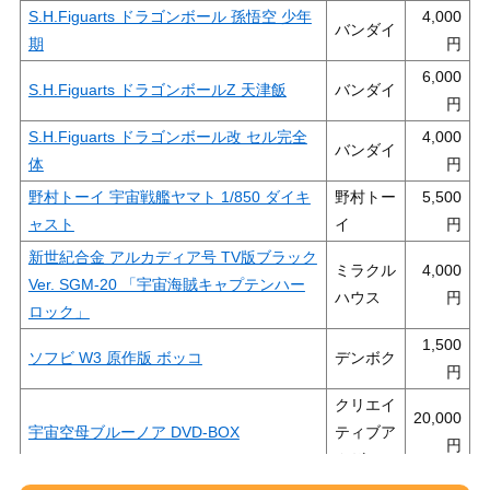
S.H.Figuarts ドラゴンボール 孫悟空 少年
4,000
バンダイ
期
6,000
S.H.Figuarts ドラゴンボールZ 天津飯
バンダイ
S.H.Figuarts ドラゴンボール改 セル完全
4,000
バンダイ
体
野村トーイ 宇宙戦艦ヤマト 1/850 ダイキ
野村トー
5,500
ャスト
イ
新世紀合金 アルカディア号 TV版ブラック
ミラクル
4,000
Ver. SGM-20 「宇宙海賊キャプテンハー
ハウス
ロック」
1,500
ソフビ W3 原作版 ボッコ
デンボク
クリエイ
20,000
宇宙空母ブルーノア DVD-BOX
ティブア
クザ