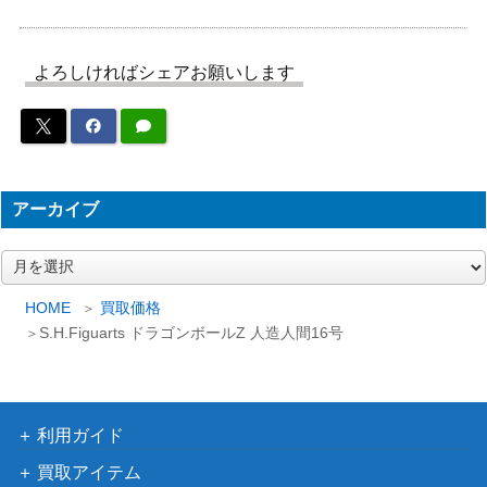
S.H.Figuarts ドラゴンボールZ スーパーサ
6,000
バンダイ
イヤ人3 孫悟空
よろしければシェアお願いします
メディア
30,000
プロジェクトA子 DVD完全BOX
ファクト
リー
4,000
とんがり帽子のメモル ホワイトメロディ
バンダイ
アーカイブ
S.H.Figuarts ドラゴンボールZ セル完全体
4,000
バンダイ
ア
-Premium Color Edition-
ー
カ
10,000
HOME
買取価格
超合金魂 GX-64 宇宙戦艦ヤマト2199
バンダイ
イ
S.H.Figuarts ドラゴンボールZ 人造人間16号
ブ
テレビえほん 宇宙パトロール ホッパ
ひかりの
300
「戦争ロボット」
くに
とんがり帽子のメモル メモルのちいさな
6,500
利用ガイド
バンダイ
おうち
買取アイテム
アミュー