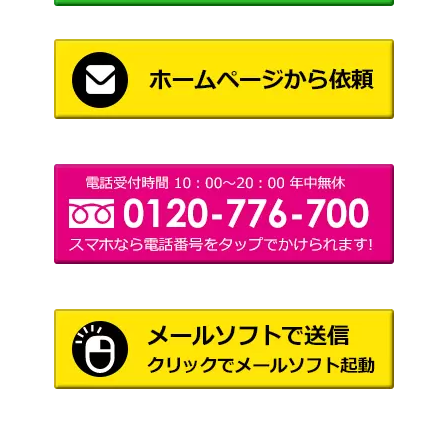
徳間書店
定生産
おちゃめ神物語コロコロポロン DVD-BOX
デジタル
20,000
2巻セット
サイト
S.H.Figuarts ドラゴンボールZ クリリン
7,000
バンダイ
魂ウェブ商店限定
小公女セーラ テレビ絵本シリーズ 全1
6,000
小学館
1巻
S.H.Figuarts ドラゴンボール改 スーパー
3,000
バンダイ
サイヤ人３孫悟空 魂ウェブ限定
3,000
S.H.Figuarts ドラゴンボールZ ナッパ
バンダイ
ラ・セーヌの星 「みよ！せいぎの剣
ひかりの
1,000
を！！」 テレビえほん
くに
新竹取物語 1000年女王 DVD-BOX 初回生
東映ビデ
30,000
産限定
オ
4,500
S.H.Figuarts ドラゴンボール 亀仙人
バンダイ