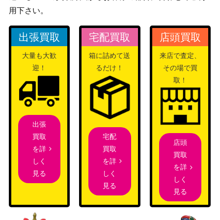
用下さい。
出張買取
宅配買取
店頭買取
大量も大歓
箱に詰めて送
来店で査定、
迎！
るだけ！
その場で買
取！
出張
宅配
買取
店頭
買取
を詳
買取
を詳
しく
を詳
しく
見る
しく
見る
見る