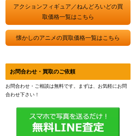
新世紀合金 アルカディア号 三番艦 ノーマ
ミラクル
6,000
アクションフィギュア／ねんどろいどの買
ル版 汚し塗装 SGM-01 「宇宙海賊キャプ
ハウス
テンハーロック」 トイザらス限定
取価格一覧はこちら
S.H.Figuarts ドラゴンボールZ 人造人間1
7,000
バンダイ
8号
懐かしのアニメの買取価格一覧はこちら
ソフビ ファイブスタートイ/CCP キン肉マ
5,000
ン 左腕鍵ver. 友情のトライアングル フィ
CCP
ギュア王限定
S.H.Figuarts ドラゴンボールZ 魔人ブウ
4,500
バンダイ
お問合わせ・買取のご依頼
善
4,500
お問合わせ・ご相談は無料です。まずは、お気軽にお問
S.H.Figuarts ドラゴンボールZ ヤムチャ
バンダイ
合わせ下さい！
ノリタケ となりのトトロ ミルクティー碗
4,800
ノリタケ
皿 カップ&ソーサー 6客セット
S.H.Figuarts ドラゴンボール改 フリーザ
3,000
バンダイ
最終形態
アニメ 名探偵ホームズ DVD-BOX 初回限
6,000