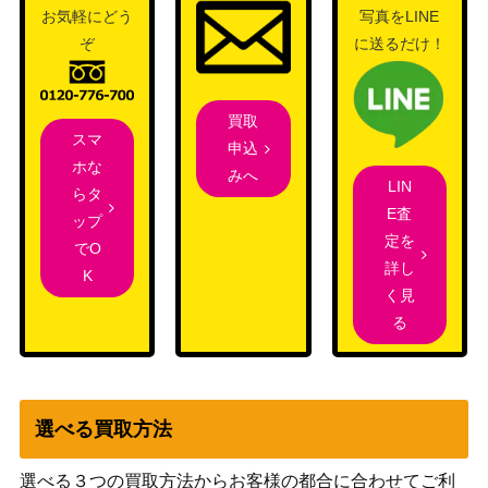
お気軽にどう
写真をLINE
ぞ
に送るだけ！
買取
スマ
申込
ホな
みへ
LIN
らタ
E査
ップ
定を
でO
詳し
K
く見
る
選べる買取方法
選べる３つの買取方法からお客様の都合に合わせてご利