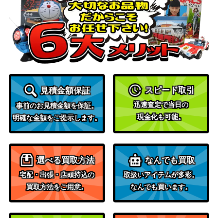
スピード取引
見積金額保証
迅速査定で当日の
事前のお見積金額を保証。
現金化も可能。
明確な金額をご提示します。
選べる買取方法
なんでも買取
宅配・出張・店頭持込の
取扱いアイテムが多彩。
買取方法をご用意。
なんでも買います。