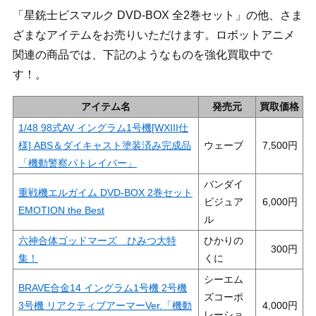
「星銃士ビスマルク DVD-BOX 全2巻セット」の他、さま
ざまなアイテムをお売りいただけます。ロボットアニメ
関連の商品では、下記のようなものを強化買取中で
す！。
アイテム名
発売元
買取価格
1/48 98式AV イングラム1号機[WXIII仕
様] ABS＆ダイキャスト塗装済み完成品
ウェーブ
7,500
「機動警察パトレイバー」
バンダイ
重戦機エルガイム DVD-BOX 2巻セット
ビジュア
6,000
EMOTION the Best
ル
六神合体ゴッドマーズ ひみつ大特
ひかりの
300
集！
くに
シーエム
BRAVE合金14 イングラム1号機 2号機
ズコーポ
3号機 リアクティブアーマーVer.「機動
4,000
レーショ