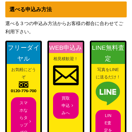
選べる申込み方法
選べる３つの申込み方法からお客様の都合に合わせてご
利用下さい。
フリーダイ
WEB申込み
LINE無料査
ヤル
定
相見積歓迎！
お気軽にどう
写真をLINE
ぞ
に送るだけ！
買取
スマ
申込
ホな
みへ
LIN
らタ
E査
ップ
定を