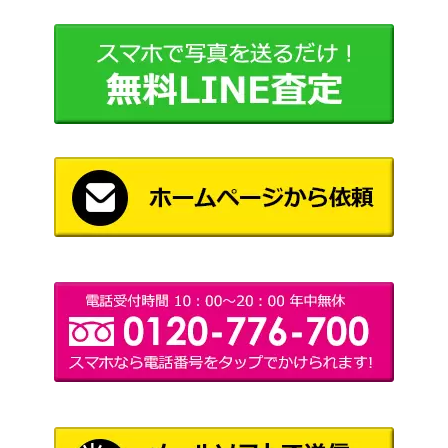
バンダイ
2,500
トラーV
イングラム スペシャル コミックバージ
ョン 1/48ガレージキット 「機動警察パ
ムサシヤ
3,100
トレイバー」
装甲騎兵 ボトムズ DVD メモリアルボ
30,000
バンダイ
ックス 20枚組 初回限定生産
超合金魂 GX-24 鉄人28号 スペシャル
25,000
カラー 「鉄人28号 DVD-BOX 応募特
バンダイ
典」
20,000
巨神ゴーグ DVD-BOX
ビクター
バンダイ
聖戦士 ダンバイン DVD-BOX 2巻セッ
ビジュア
6,000
ト EMOTION the Best
ル
六神合体ゴッドマーズ 「いくぞ！六
講談社
600
しんがったい」 たのしい幼稚園