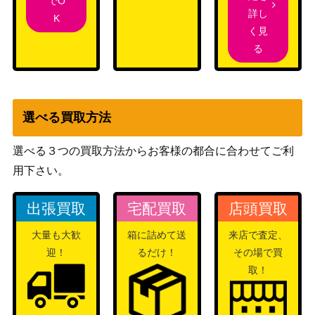
でO
詳し
K
く見
る
選べる買取方法
選べる３つの買取方法からお客様の都合に合わせてご利
用下さい。
出張買取
宅配買取
店頭買取
大量も大歓
箱に詰めて送
来店で査定、
迎！
るだけ！
その場で買
取！