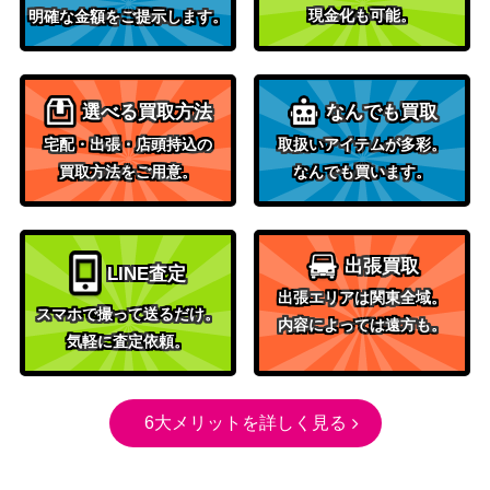
現金化も可能。
明確な金額をご提示します。
選べる買取方法
なんでも買取
宅配・出張・店頭持込の
取扱いアイテムが多彩。
買取方法をご用意。
なんでも買います。
出張買取
LINE査定
出張エリアは関東全域。
スマホで撮って送るだけ。
内容によっては遠方も。
気軽に査定依頼。
6大メリットを詳しく見る