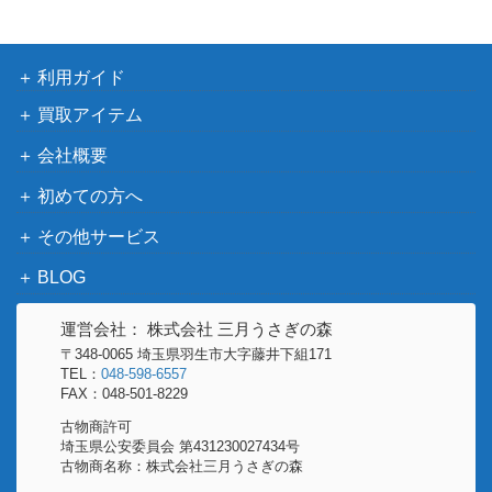
全2巻セット 初回生産版
ル
バンダイ
重戦機エルガイム DVDメモリアルBOX
14,000
ビジュア
利用ガイド
全2巻セット
ル
買取アイテム
未来ロボ ダルタニアス 「しんヒー
ひかりの
300
会社概要
ローとうじょう！」
くに
初めての方へ
未来ロボダルタニアス 未来合体 世界の
30,000
ポピー
超合金
その他サービス
超時空騎団サザンクロス DVD パーフェ
パイオニ
15,000
BLOG
クトコレクション
アLDC
ポピニカ魂 カウボーイビバップ ソード
運営会社： 株式会社 三月うさぎの森
バンダイ
5,000
フィッシュII
〒348-0065 埼玉県羽生市大字藤井下組171
TEL：
048-598-6557
合身戦隊メカンダーロボ メカンダーロ
ブルマァ
150,000
FAX：048-501-8229
ボ テクニカル合身セット
ク
古物商許可
埼玉県公安委員会 第431230027434号
古物商名称：株式会社三月うさぎの森