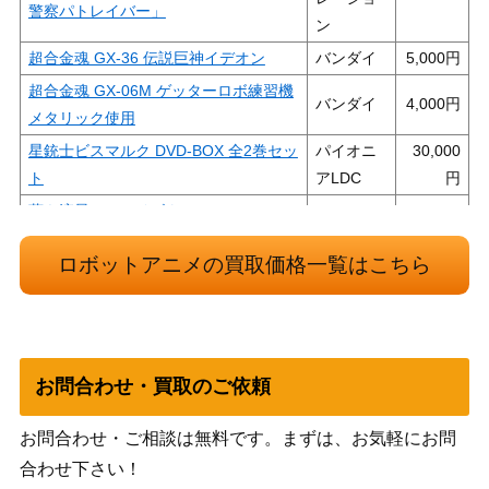
警察パトレイバー」
ン
超合金魂 GX-36 伝説巨神イデオン
バンダイ
5,000
超合金魂 GX-06M ゲッターロボ練習機
バンダイ
4,000
メタリック使用
星銃士ビスマルク DVD-BOX 全2巻セッ
パイオニ
30,000
ト
アLDC
蒼き流星SPTレイズナー DVD PERFEC
バップ
6,000
T BOX 全2巻セット
ロボットアニメの買取価格一覧はこちら
未来ロボ ダルタニアス 「ぶき・わ
ひかりの
1,000
ざ大特集」
くに
南原コネクション基地 ポピニカシリー
ポピー
5,000
ズ 「超電磁ロボ コン・バトラーV」
お問合わせ・買取のご依頼
バンダイ
機甲界ガリアン DVDメモリアルボック
ビジュア
7,000
ス
お問合わせ・ご相談は無料です。まずは、お気軽にお問
ル
合わせ下さい！
超合金魂 GX-03 超電磁ロボ コン・バ