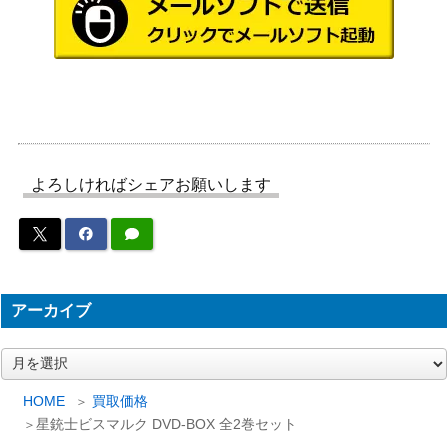
新世紀合金 真ゲッター1 Weathering co
lor W-WINGSver. 「真(チェンジ!!)ゲッ
アオシマ
2,500
ターロボ 世界最後の日」
朝日ソノ
光速電神アルベガス ソノシート付き
1,000
ラマ
イングラムUSA 1号機 「機動警察パト
16,000
やまと
レイバー」 1/24 アクションフィギュア
よろしければシェアお願いします
1/24 98式特型指揮車 プラモデル「機動
ピットロ
2,500
警察パトレイバー 劇場版」
ード
超合金魂 GX-39 バイカンフー 「マシ
バンダイ
6,000
ンロボ クロノスの大逆襲」
超合金魂 GX-41S DXフェードインセッ
アーカイブ
バンダイ
7,000
ト 「勇者ライディーン」
ア
光速電神アルベガス 「アルベガスチ
ひかりの
800
ー
ーム出動」
くに
カ
HOME
買取価格
バンダイ
イ
星銃士ビスマルク DVD-BOX 全2巻セット
聖戦士ダンバイン DVDメモリアルBOX
10,000
ブ
ビジュア