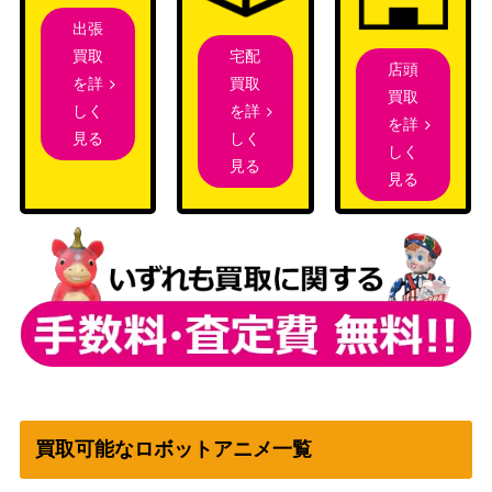
出張
宅配
買取
店頭
買取
を詳
買取
を詳
しく
を詳
しく
見る
しく
見る
見る
買取可能なロボットアニメ一覧