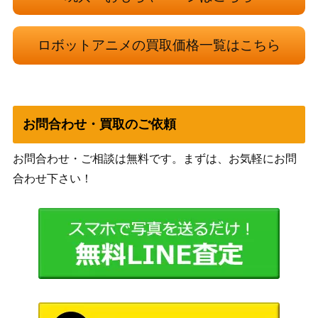
定
機動戦士ガンダムUC 1/60 PG RX-0[N] ユニ
バン
10,000
コーンガンダム2号機 バンシィ・ノルン(最
ロボットアニメの買取価格一覧はこちら
ダイ
終決戦Ver.) プレミアムバンダイ限定
お問合わせ・買取のご依頼
お問合わせ・ご相談は無料です。まずは、お気軽にお問
合わせ下さい！