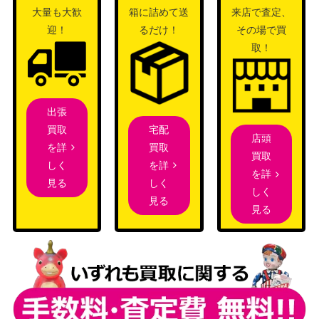
大量も大歓
箱に詰めて送
来店で査定、
迎！
るだけ！
その場で買
取！
出張
宅配
買取
店頭
買取
を詳
買取
を詳
しく
を詳
しく
見る
しく
見る
見る