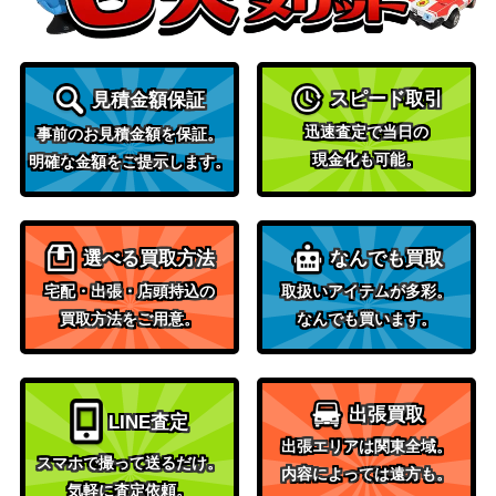
スピード取引
見積金額保証
迅速査定で当日の
事前のお見積金額を保証。
現金化も可能。
明確な金額をご提示します。
選べる買取方法
なんでも買取
宅配・出張・店頭持込の
取扱いアイテムが多彩。
買取方法をご用意。
なんでも買います。
出張買取
LINE査定
出張エリアは関東全域。
スマホで撮って送るだけ。
内容によっては遠方も。
気軽に査定依頼。