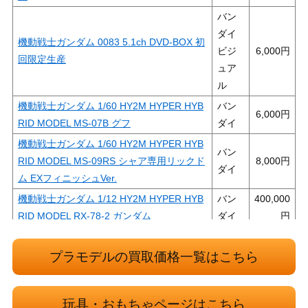
バン
ダイ
機動戦士ガンダム 0083 5.1ch DVD-BOX 初
ビジ
6,000
回限定生産
ュア
ル
機動戦士ガンダム 1/60 HY2M HYPER HYB
バン
6,000
RID MODEL MS-07B グフ
ダイ
機動戦士ガンダム 1/60 HY2M HYPER HYB
バン
RID MODEL MS-09RS シャア専用リックド
8,000
ダイ
ム EXフィニッシュVer.
機動戦士ガンダム 1/12 HY2M HYPER HYB
バン
400,000
RID MODEL RX-78-2 ガンダム
ダイ
機動戦士ガンダム 1/60 HY2M HYPER HYB
バン
7,000
RID MODEL MS-09R リックドム
ダイ
プラモデルの買取価格一覧はこちら
機動戦士ガンダム 1/24 HY2M HYPER HYB
バン
100,000
RID MODEL RX-78-2 ガンダム 初回生産限
ダイ
玩具・おもちゃページはこちら