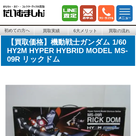
初めての方へ
買取実績
6大メリット
買取の流れ
【買取価格】機動戦士ガンダム 1/60
HY2M HYPER HYBRID MODEL MS-
09R リックドム