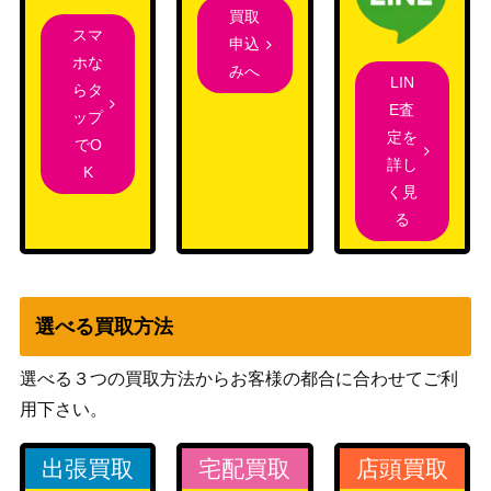
買取
スマ
申込
ホな
みへ
LIN
らタ
E査
ップ
定を
でO
詳し
K
く見
る
選べる買取方法
選べる３つの買取方法からお客様の都合に合わせてご利
用下さい。
出張買取
宅配買取
店頭買取