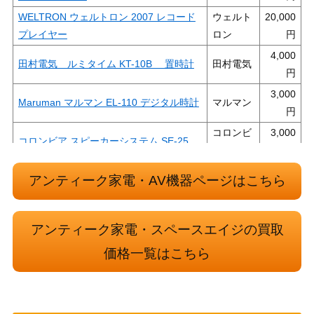
WELTRON ウェルトロン 2007 レコード
ウェルト
20,000
プレイヤー
ロン
4,000
田村電気 ルミタイム KT-10B 置時計
田村電気
3,000
Maruman マルマン EL-110 デジタル時計
マルマン
コロンビ
3,000
コロンビア スピーカーシステム SE-25
ア
WestemElectricTelstar テルスター 電話
テルスタ
3,000
アンティーク家電・AV機器ページはこちら
機
ー
ウェルト
13,000
Weltron ウェルトロン 2001 ラジカセ
ロン
アンティーク家電・スペースエイジの買取
ナショナ
15,000
価格一覧はこちら
ナショナル TR-603A アポロテレビ
ル
3,000
3号 黒電話 【電話機】
電電公社