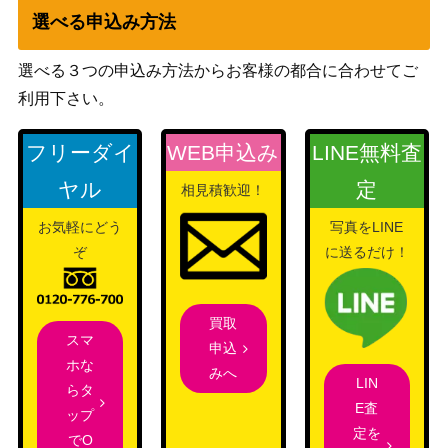
選べる申込み方法
選べる３つの申込み方法からお客様の都合に合わせてご
利用下さい。
フリーダイ
WEB申込み
LINE無料査
ヤル
定
相見積歓迎！
お気軽にどう
写真をLINE
ぞ
に送るだけ！
買取
スマ
申込
ホな
みへ
LIN
らタ
E査
ップ
定を
でO