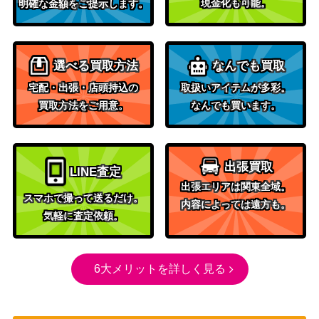
現金化も可能。
明確な金額をご提示します。
選べる買取方法
なんでも買取
宅配・出張・店頭持込の
取扱いアイテムが多彩。
買取方法をご用意。
なんでも買います。
出張買取
LINE査定
出張エリアは関東全域。
スマホで撮って送るだけ。
内容によっては遠方も。
気軽に査定依頼。
6大メリットを詳しく見る