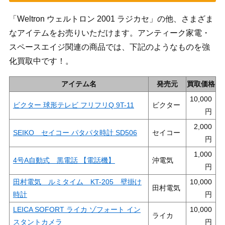
「Weltron ウェルトロン 2001 ラジカセ」の他、さまざま
なアイテムをお売りいただけます。アンティーク家電・
スペースエイジ関連の商品では、下記のようなものを強
化買取中です！。
アイテム名
発売元
買取価格
10,000
ビクター 球形テレビ フリフリQ 9T-11
ビクター
2,000
SEIKO セイコー パタパタ時計 SD506
セイコー
1,000
4号A自動式 黒電話 【電話機】
沖電気
田村電気 ルミタイム KT-205 壁掛け
10,000
田村電気
時計
LEICA SOFORT ライカ ゾフォート イン
10,000
ライカ
スタントカメラ