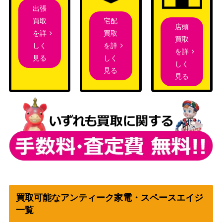
出張
宅配
買取
店頭
買取
を詳
買取
を詳
しく
を詳
しく
見る
しく
見る
見る
買取可能なアンティーク家電・スペースエイジ
一覧