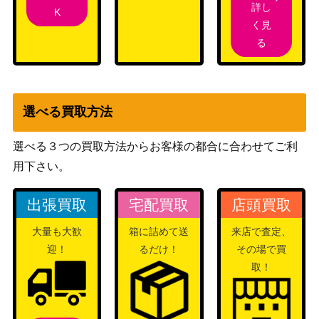
詳し
K
く見
る
選べる買取方法
選べる３つの買取方法からお客様の都合に合わせてご利
用下さい。
出張買取
宅配買取
店頭買取
大量も大歓
箱に詰めて送
来店で査定、
迎！
るだけ！
その場で買
取！