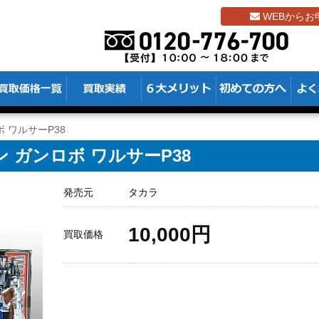
WEBからお
 ワルサーP38
 ガンロボ ワルサーP38
発売元
タカラ
10,000円
買取価格