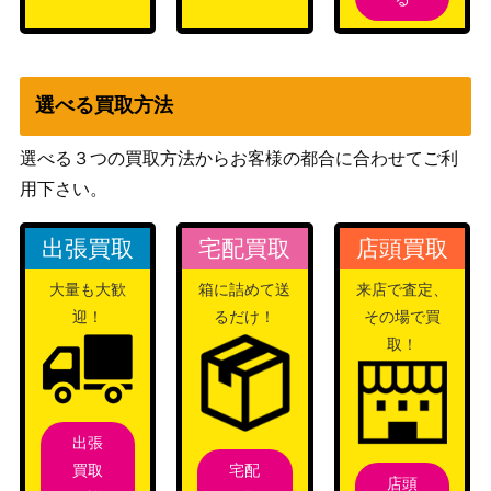
選べる買取方法
選べる３つの買取方法からお客様の都合に合わせてご利
用下さい。
出張買取
宅配買取
店頭買取
大量も大歓
箱に詰めて送
来店で査定、
迎！
るだけ！
その場で買
取！
出張
宅配
買取
店頭