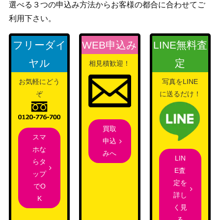
選べる３つの申込み方法からお客様の都合に合わせてご
利用下さい。
フリーダイ
WEB申込み
LINE無料査
ヤル
定
相見積歓迎！
お気軽にどう
写真をLINE
ぞ
に送るだけ！
買取
スマ
申込
ホな
みへ
LIN
らタ
E査
ップ
定を
でO
詳し
K
く見
る