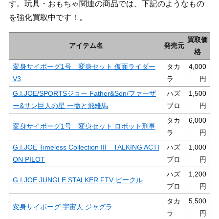
す。玩具・おもちゃ関連の商品では、下記のようなもの
を強化買取中です！。
買取価
アイテム名
発売元
格
変身サイボーグ1号 変身セット 仮面ライダー
タカ
4,000
V3
ラ
G.I.JOE/SPORTSジョー Father&Son/ファーザ
ハズ
1,500
ー&サン巨人の星 一徹と飛雄馬
ブロ
タカ
6,000
変身サイボーグ1号 変身セット ロボット刑事
ラ
G.I.JOE Timeless Collection III TALKING ACTI
ハズ
1,000
ON PILOT
ブロ
ハズ
1,200
G.I.JOE JUNGLE STALKER FTV ビークル
ブロ
タカ
5,500
変身サイボーグ 宇宙人 ジャグラ
ラ