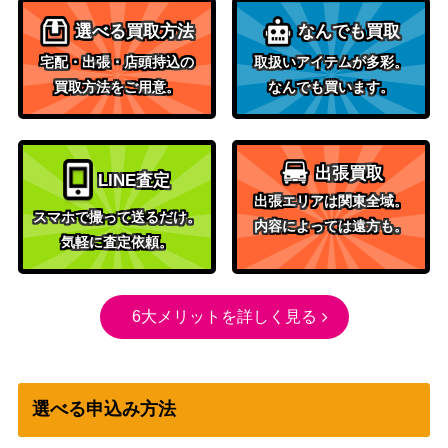
選べる買取方法
なんでも買取
宅配・出張・店頭持込の
取扱いアイテムが多彩。
買取方法をご用意。
なんでも買います。
出張買取
LINE査定
出張エリアは関東全域。
スマホで撮って送るだけ。
内容によっては遠方も。
気軽に査定依頼。
6大メリットを詳しく見る
選べる申込み方法