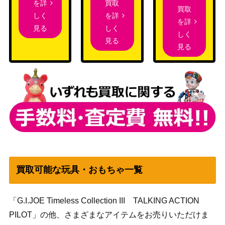
買取
を詳
買取
を詳
しく
を詳
しく
見る
しく
見る
見る
買取可能な玩具・おもちゃ一覧
「G.I.JOE Timeless Collection III TALKING ACTION
PILOT」の他、さまざまなアイテムをお売りいただけま