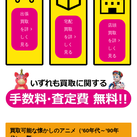
出張
宅配
買取
店頭
買取
を詳
買取
を詳
しく
を詳
しく
見る
しく
見る
見る
買取可能な懐かしのアニメ（’60年代～’90年