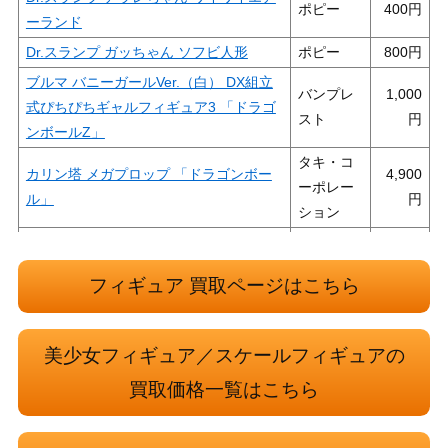
ポピー
400
ーランド
Dr.スランプ ガッちゃん ソフビ人形
ポピー
800
ブルマ バニーガールVer.（白） DX組立
バンプレ
1,000
式ぴちぴちギャルフィギュア3 「ドラゴ
スト
ンボールZ」
タキ・コ
カリン塔 メガプロップ 「ドラゴンボー
4,900
ーポレー
ル」
ション
ドラゴンボールセレクション巻七 孫悟空
60,000
集英社
(元気玉) PVC製塗装済み完成品
フィギュア 買取ページはこちら
丸型宇宙船＆悟空 「一番くじ ドラゴン
バンプレ
3,500
ボールZ～サイヤ人襲来編～」 A賞 フィ
スト
ギュア
美少女フィギュア／スケールフィギュアの
ドラゴンボール改 トイフェス限定 最長
買取価格一覧はこちら
45,000
老 ビッグサイズフィギュア アニメカラ
トーイズ
ーVer.