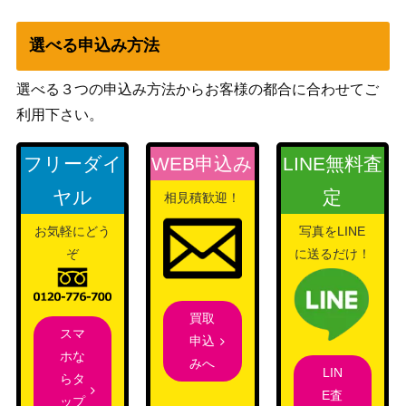
選べる申込み方法
選べる３つの申込み方法からお客様の都合に合わせてご
利用下さい。
フリーダイ
WEB申込み
LINE無料査
ヤル
定
相見積歓迎！
お気軽にどう
写真をLINE
ぞ
に送るだけ！
買取
スマ
申込
ホな
みへ
LIN
らタ
E査
ップ