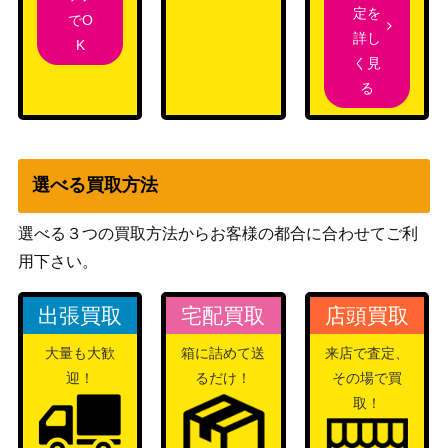
定を
でO
詳し
K
く見
る
選べる買取方法
選べる３つの買取方法からお客様の都合に合わせてご利
用下さい。
出張買取
宅配買取
店頭買取
大量も大歓
箱に詰めて送
来店で査定、
迎！
るだけ！
その場で買
取！