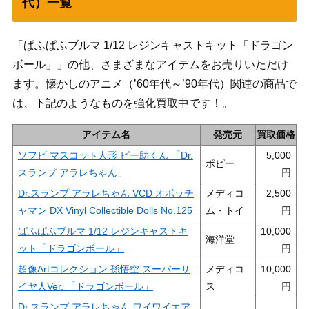
代）一覧
「ぱふぱふブルマ 1/12 レジンキャストキット「ドラゴン
ボール」」の他、さまざまなアイテムをお売りいただけ
ます。懐かしのアニメ（’60年代～’90年代）関連の商品で
は、下記のようなものを強化買取中です！。
アイテム名
発売元
買取価格
ソフビ マスコット人形 ピー助くん 「Dr.
5,000
ポピー
スランプ アラレちゃん」
Dr.スランプ アラレちゃん VCD オボッチ
メディコ
2,500
ャマン DX Vinyl Collectible Dolls No.125
ム・トイ
ぱふぱふブルマ 1/12 レジンキャストキ
10,000
海洋堂
ット「ドラゴンボール」
超像Artコレクション 孫悟空 スーパーサ
メディコ
10,000
イヤ人Ver. 「ドラゴンボール」
ス
Dr.スランプ アラレちゃん ワイワイエア