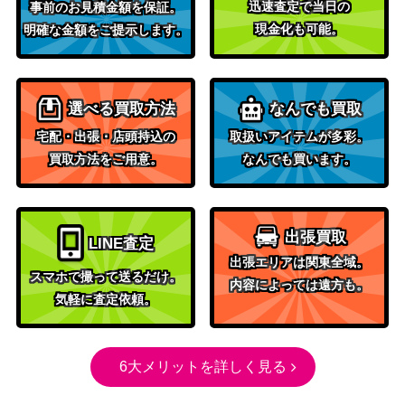
迅速査定で当日の
事前のお見積金額を保証。
現金化も可能。
明確な金額をご提示します。
選べる買取方法
なんでも買取
宅配・出張・店頭持込の
取扱いアイテムが多彩。
買取方法をご用意。
なんでも買います。
出張買取
LINE査定
出張エリアは関東全域。
スマホで撮って送るだけ。
内容によっては遠方も。
気軽に査定依頼。
6大メリットを詳しく見る