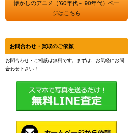
懐かしのアニメ（’60年代～’90年代）ペー
Dr.スランプ アラレちゃん パワーギャル
8,000
ポピー
アラレちゃん 科学特捜隊Ver.
ジはこちら
Dr.スランプ アラレちゃん ビクトラー合
ビクトラ
1,200
金
ー
亜鉛ダイキャスト製 Dr.スランプ んちゃ.
9,000
ポピー
アラレちゃん
お問合わせ・買取のご依頼
Dr.スランプ アラレちゃん ペンギン村千
2,000
バンダイ
兵衛研究所 プラモデル
お問合わせ・ご相談は無料です。まずは、お気軽にお問
Dr.スランプ アラレちゃん ヘルメット帽
合わせ下さい！
ポピー
500
子
30,000
ドラゴンボール 悟空のさんりんしゃ
エポック
Dr.スランプ アラレちゃん よい子おでか
3,000
ポピー
けセット（帽子めがねバッジ）