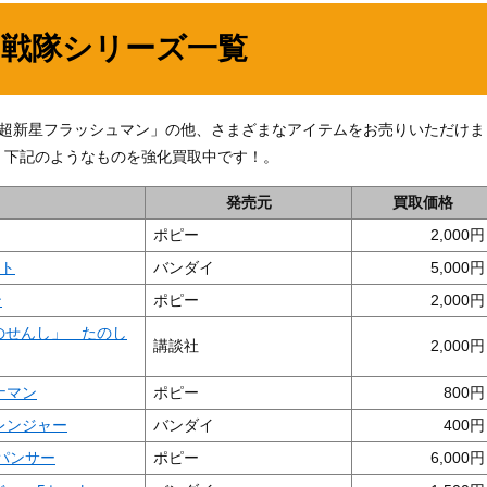
ー戦隊シリーズ一覧
 超新星フラッシュマン」の他、さまざまなアイテムをお売りいただけま
、下記のようなものを強化買取中です！。
発売元
買取価格
ポピー
2,000
ット
バンダイ
5,000
ン
ポピー
2,000
のせんし」 たのし
講談社
2,000
ナマン
ポピー
800
レンジャー
バンダイ
400
ルパンサー
ポピー
6,000