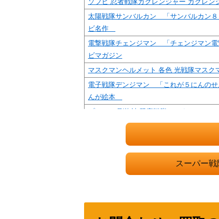
ソフビ 忍者戦隊カクレンジャー カクレン
太陽戦隊サンバルカン 「サンバルカン８
ビ名作
電撃戦隊チェンジマン 「チェンジマン電
ビマガジン
マスクマンヘルメット 各色 光戦隊マスク
電子戦隊デンジマン 「これが５にんのせ
んが絵本
プラデラ 剛龍神 恐竜戦隊ジュウレンジャ
超合金 GB-34 太陽戦隊サンバルカン バ
電子戦隊デンジマン 「たたかえ！デンジ
が絵本
スーパー戦
プラデラ スピンクルーザー 光戦隊マスク
高速戦隊ターボレンジャー 「ターボレンジ
じゅう」
ポピニカ PA-64 秘密戦隊ゴレンジャー 