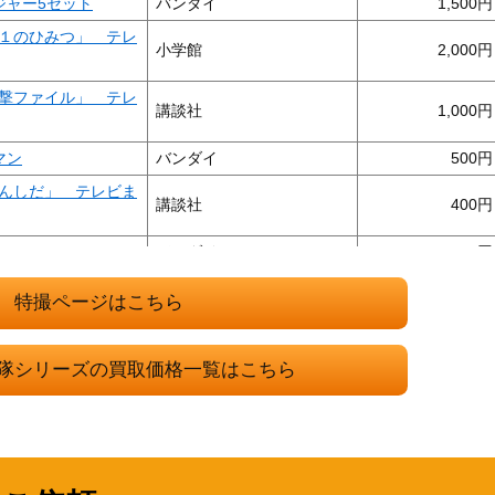
ジャー5セット
バンダイ
1,500
１のひみつ」 テレ
小学館
2,000
撃ファイル」 テレ
講談社
1,000
マン
バンダイ
500
んしだ」 テレビま
講談社
400
ー
バンダイ
1,000
ルシャーク
ポピー
3,000
特撮ページはこちら
マン」 テレビまん
講談社
800
隊シリーズの買取価格一覧はこちら
マン
バンダイ
1,500
ャー たい ぼうま
講談社
600
バリタンク
ポピー
2,000