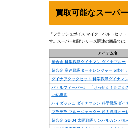
買取可能なスーパ
「フラッシュボイス マイク・ベルトセット
す。スーパー戦隊シリーズ関連の商品では
アイテム名
超合金 科学戦隊ダイナマン ダイナブルー
超合金 高速戦隊ターボレンジャー 5体セ
ダイナアタックセット 科学戦隊ダイナマ
バトルフィーバーJ 「けっせん！５にん
い幼稚園
ハイダッシュ ダイナマシン 科学戦隊ダイ
プラデラ ブルージェッター 超力戦隊オー
超合金 GB-34 太陽戦隊サンバルカン バ