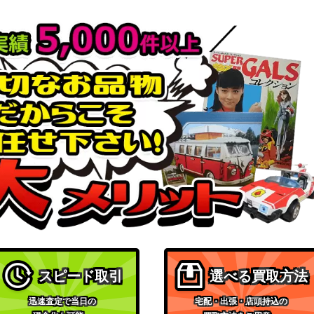
スピード取引
選べる買取方法
迅速査定で当日の
宅配・出張・店頭持込の