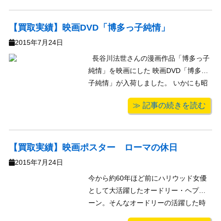
ン三世セイカノート。着せ替えやぬり
えで有名な株式会社セイカノートのル
パン三世版です。着せ替えノートやぬ
【買取実績】映画DVD「博多っ子純情」
り絵と比 ...
2015年7月24日
長谷川法世さんの漫画作品「博多っ子
純情」を映画にした 映画DVD「博多っ
子純情」が入荷しました。 いかにも昭
和の中学生といったやり取りで始まる
≫ 記事の続きを読む
この映画は、博多という地域を舞台に
主人公たちが青春を過ごします。 この
作品も何年もVHSビデオしか市販品が
ない上に、かなりレアなもので ...
【買取実績】映画ポスター ローマの休日
2015年7月24日
今から約60年ほど前にハリウッド女優
として大活躍したオードリー・ヘプバ
ーン。そんなオードリーの活躍した時
代のポスターをたくさんお譲り頂きま