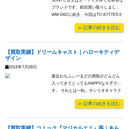
SONYと言えばオーディオ界でも有名な
ブランドです。前回買い取りしました
WM-D6Cに続き、今回はTC-K777ES II
を買取しました！巻き戻し・早送りは
≫ 記事の続きを読む
出来るけど再生が出来ないと言ったジ
ャンク品での買い取りですがモニター
も各ボタンのランプもしっかり点灯。
説明書も付属していたの ...
【買取実績】ドリームキャスト｜ハローキティデ
ザイン
2015年7月28日
最近わちふぃーるどの買取がどんどん
入ってきてとってもHAPPYなＡ子で
す。 それとは一転、サンリオキャラク
ター達の顔を見る数が減ってきたのが
≫ 記事の続きを読む
淋しいので ここで在庫にあった『ドリ
ームキャスト ハローキティ デザイ
ン』をご紹介します！ こちらはピンク
verのドリームキャストです。 ...
【買取実績】コミック『マジカルエミ』等｜あら