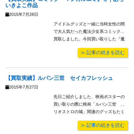
いきよこ作品
2015年7月28日
アイドルグッズと一緒に当時女性の間
で大人気だった魔法少女系コミックを
買取しました。今回買い取りした『魔
法のスター マジカルエミ』や『魔法
≫ 記事の続きを読む
のアイドル パステルユーミ』と言っ
た数々の魔法少女を生み出している作
者・あらいきよこ先生の作品はどれも
ユニークな物で、どちらも『ちゃおフ
【買取実績】ルパン三世 セイカフレッシュ
ラワーコ ...
2015年7月27日
先日ご紹介しました、映画ポスターの
買い取りの際に映画「ルパン三世 カ
リオストロの城」関連のグッズもたく
さんたくさん買い取りました。その中
≫ 記事の続きを読む
でもなかなか珍しいのがこちらのルパ