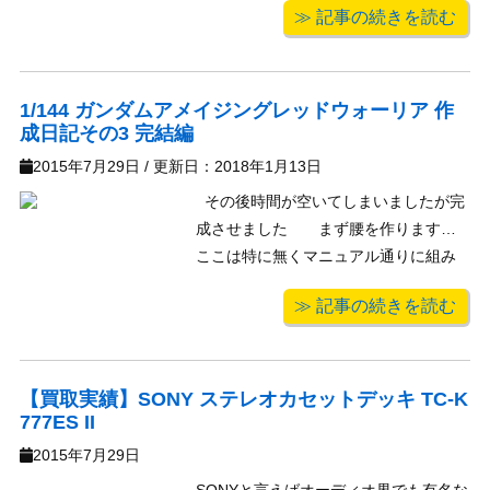
≫ 記事の続きを読む
させて頂きます。 みんな大好き東方
project。 人気は衰える事を知らず、今
では数えきれないほどのゲームが販売
されています。 人 ...
1/144 ガンダムアメイジングレッドウォーリア 作
成日記その3 完結編
2015年7月29日
/ 更新日：
2018年1月13日
その後時間が空いてしまいましたが完
成させました まず腰を作ります。
ここは特に無くマニュアル通りに組み
上げました。 足も完成させましたの
≫ 記事の続きを読む
で腰と足を合体させます。 これだけだ
と今は亡き日本物産が作ったマグマッ
クスを思い出します。 マグマックスは
合体ロボ ...
【買取実績】SONY ステレオカセットデッキ TC-K
777ES II
2015年7月29日