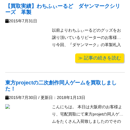
【買取実績】わちふぃーるど ダヤンマークシリ
ーズ 革製
2015年7月31日
以前よりわちふぃーるどのグッズをお
譲り頂いているリピーターのお客様よ
り今回、『ダヤンマーク』の革製札入
れ、小銭入れを買い取りさせて頂きま
≫ 記事の続きを読む
した！どれも未使用品でダグまでしっ
かり付属している超美品！革のいい匂
い♪テカテカのつやつやです。二つ折り
小銭入れは内側に別生地の柄付きとク
東方projectの二次創作同人ゲームを買取しまし
た！
ールす ...
2015年7月30日
/ 更新日：
2018年1月13日
こんにちは。 本日は大阪府のお客様よ
り、宅配買取にて東方projetの同人ゲー
ムをたくさん入荷致しましたのでその
中の何本かをピックアップしてご紹介