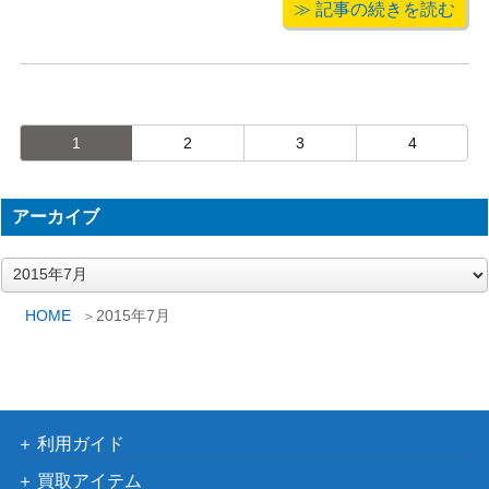
≫ 記事の続きを読む
したのでご紹介いたします。その中で
も一際輝くのは「ローマの休日」。映
画用のポスターだけあって美しいオー
ドリーの大きなアップがインパクトの
あるお ...
1
2
3
4
アーカイブ
ア
ー
カ
HOME
2015年7月
イ
ブ
利用ガイド
買取アイテム