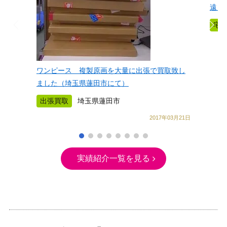
遠き
宅
ワンピース 複製原画を大量に出張で買取致し
ました（埼玉県蓮田市にて）
出張買取
埼玉県蓮田市
2017年03月21日
実績紹介一覧を見る