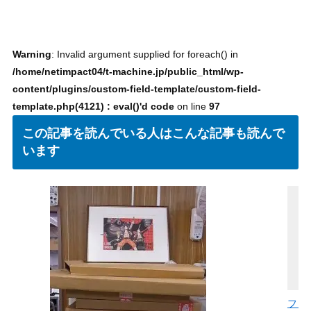
Warning
: Invalid argument supplied for foreach() in
/home/netimpact04/t-machine.jp/public_html/wp-
content/plugins/custom-field-template/custom-field-
template.php(4121) : eval()'d code
on line
97
この記事を読んでいる人はこんな記事も読んで
います
フィ