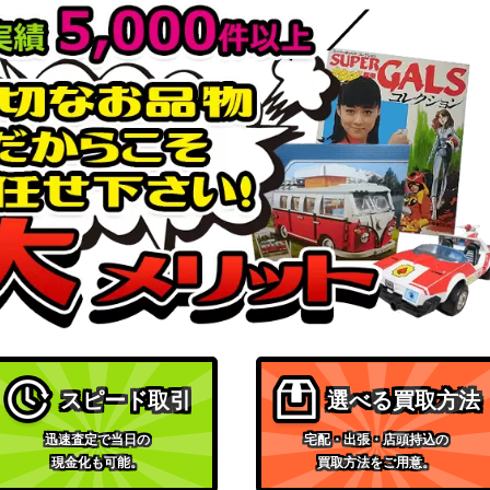
スピード取引
選べる買取方法
迅速査定で当日の
宅配・出張・店頭持込の
現金化も可能。
買取方法をご用意。