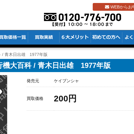
WEBからお
/ 青木日出雄 1977年版
大百科 / 青木日出雄 1977年版
発売元
ケイブンシャ
200円
買取価格