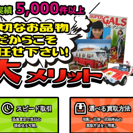
スピード取引
選べる買取方法
迅速査定で当日の
宅配・出張・店頭持込の
現金化も可能。
買取方法をご用意。