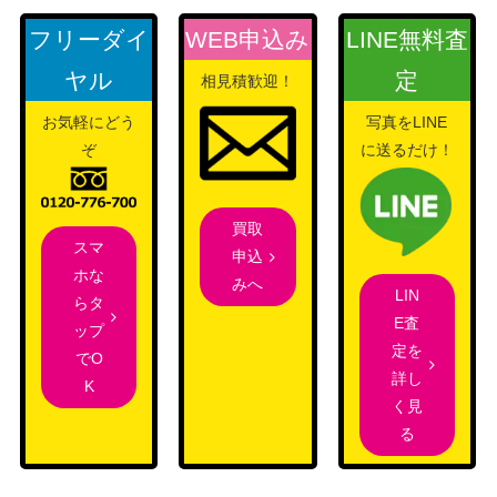
フリーダイ
WEB申込み
LINE無料査
ヤル
定
相見積歓迎！
お気軽にどう
写真をLINE
ぞ
に送るだけ！
買取
スマ
申込
ホな
みへ
LIN
らタ
E査
ップ
定を
でO
詳し
K
く見
る