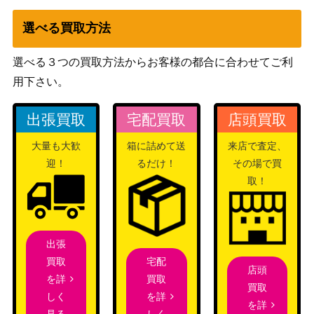
選べる買取方法
選べる３つの買取方法からお客様の都合に合わせてご利
用下さい。
出張買取
宅配買取
店頭買取
大量も大歓
箱に詰めて送
来店で査定、
迎！
るだけ！
その場で買
取！
出張
宅配
買取
店頭
買取
を詳
買取
を詳
しく
を詳
しく
見る