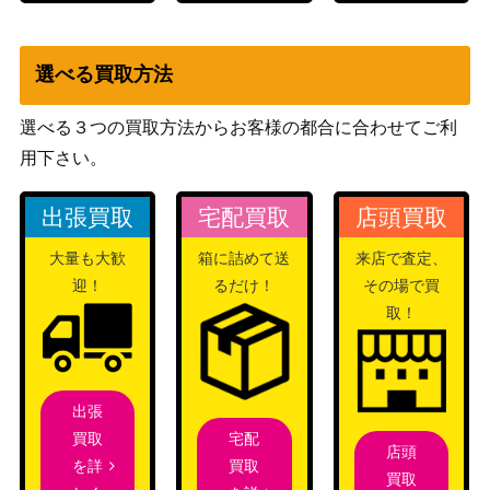
選べる買取方法
選べる３つの買取方法からお客様の都合に合わせてご利
用下さい。
出張買取
宅配買取
店頭買取
大量も大歓
箱に詰めて送
来店で査定、
迎！
るだけ！
その場で買
取！
出張
宅配
買取
店頭
買取
を詳
買取