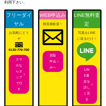
利用下さい。
フリーダイ
WEB申込み
LINE無料査
ヤル
定
相見積歓迎！
お気軽にどう
写真をLINE
ぞ
に送るだけ！
買取
スマ
申込
ホな
みへ
LIN
らタ
E査
ップ
定を
でO
詳し
K
く見
る