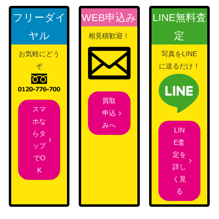
フリーダイ
WEB申込み
LINE無料査
ヤル
定
相見積歓迎！
お気軽にどう
写真をLINE
ぞ
に送るだけ！
買取
スマ
申込
ホな
みへ
LIN
らタ
E査
ップ
定を
でO
詳し
K
く見
る