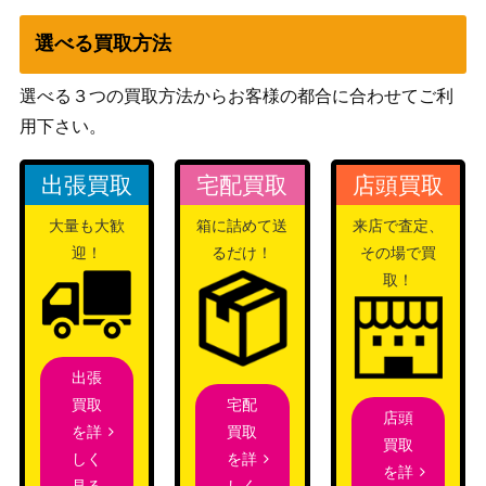
選べる買取方法
選べる３つの買取方法からお客様の都合に合わせてご利
用下さい。
出張買取
宅配買取
店頭買取
大量も大歓
箱に詰めて送
来店で査定、
迎！
るだけ！
その場で買
取！
出張
宅配
買取
店頭
買取
を詳
買取
を詳
しく
を詳
しく
見る