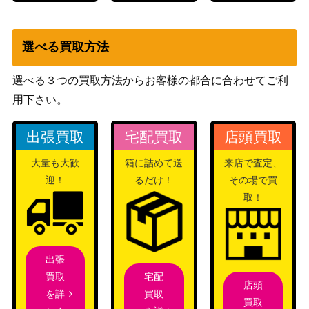
選べる買取方法
選べる３つの買取方法からお客様の都合に合わせてご利
用下さい。
出張買取
宅配買取
店頭買取
大量も大歓
箱に詰めて送
来店で査定、
迎！
るだけ！
その場で買
取！
出張
宅配
買取
店頭
買取
を詳
買取