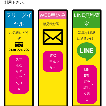
利用下さい。
フリーダイ
WEB申込み
LINE無料査
ヤル
定
相見積歓迎！
お気軽にどう
写真をLINE
ぞ
に送るだけ！
買取
スマ
申込
ホな
みへ
LIN
らタ
E査
ップ
定を
でO
詳し
K
く見
る